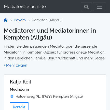
MediatorGesucht.de
Bayern
Kempten (Allgäu)
Mediatoren und Mediatorinnen in
Kempten (Allgäu)
Finden Sie den passenden Mediator oder die passende
Mediatorin in Kempten (Allgäu) für professionelle Mediation
in den Bereichen Familie, Beruf, Wirtschaft und mehr. Jedes
Profil enthält Informationen zu Qualifikationen und
Spezialisierungen, sodass Sie gezielt die richtige Person für
Ihre Mediation auswählen und direkt kontaktieren können.
Katja Keil
Wir selbst vermitteln keine Mediationen, sondern stellen die
Plattform zur Verfügung, um Ihnen die Suche zu erleichtern.
Mediatorin
Haldenweg 7b, 87439 Kempten (Allgäu)
Kontakt