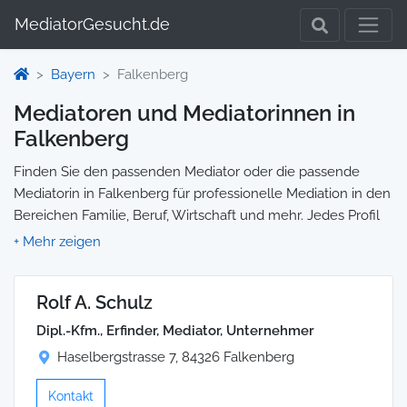
MediatorGesucht.de
Bayern
Falkenberg
Mediatoren und Mediatorinnen in
Falkenberg
Finden Sie den passenden Mediator oder die passende
Mediatorin in Falkenberg für professionelle Mediation in den
Bereichen Familie, Beruf, Wirtschaft und mehr. Jedes Profil
enthält Informationen zu Qualifikationen und
Spezialisierungen, sodass Sie gezielt die richtige Person für
Ihre Mediation auswählen und direkt kontaktieren können.
Rolf A. Schulz
Wir selbst vermitteln keine Mediationen, sondern stellen die
Plattform zur Verfügung, um Ihnen die Suche zu erleichtern.
Dipl.-Kfm., Erfinder, Mediator, Unternehmer
Haselbergstrasse 7, 84326 Falkenberg
Kontakt