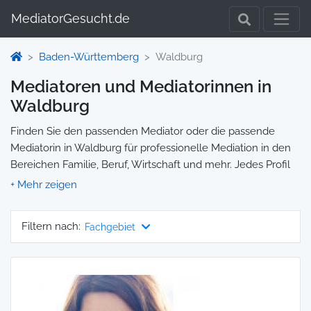
MediatorGesucht.de
Baden-Württemberg
Waldburg
Mediatoren und Mediatorinnen in
Waldburg
Finden Sie den passenden Mediator oder die passende
Mediatorin in Waldburg für professionelle Mediation in den
Bereichen Familie, Beruf, Wirtschaft und mehr. Jedes Profil
enthält Informationen zu Qualifikationen und
Spezialisierungen, sodass Sie gezielt die richtige Person für
Ihre Mediation auswählen und direkt kontaktieren können.
Filtern nach:
Fachgebiet
Wir selbst vermitteln keine Mediationen, sondern stellen die
Plattform zur Verfügung, um Ihnen die Suche zu erleichtern.