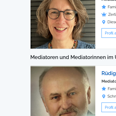
Fami
Zert
Dies
Profil
Mediatoren und Mediatorinnen im 
Rüdig
Mediato
Fami
Schm
Profil