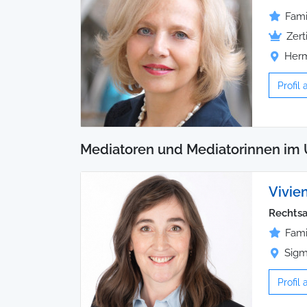
Fami
Zert
Herm
Profil
Mediatoren und Mediatorinnen im 
Vivie
Rechtsa
Fami
Sigm
Profil