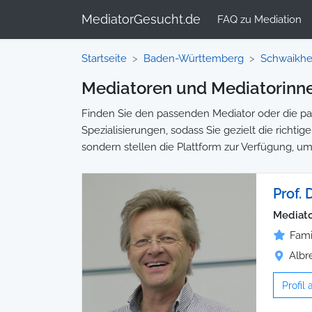
MediatorGesucht.de
FAQ zu Mediation
Startseite
Baden-Württemberg
Schwaikh
Mediatoren und Mediatorinne
Finden Sie den passenden Mediator oder die pas
Spezialisierungen, sodass Sie gezielt die richti
sondern stellen die Plattform zur Verfügung, um
Prof. 
Mediato
Fami
Albr
Profil