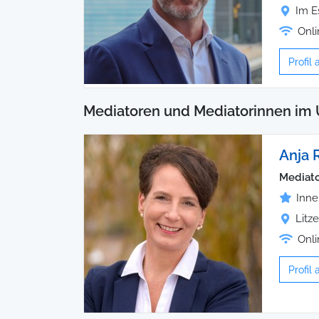
Im E
Onli
Profil
Mediatoren und Mediatorinnen im 
Anja 
Mediato
Inne
Litz
Onli
Profil