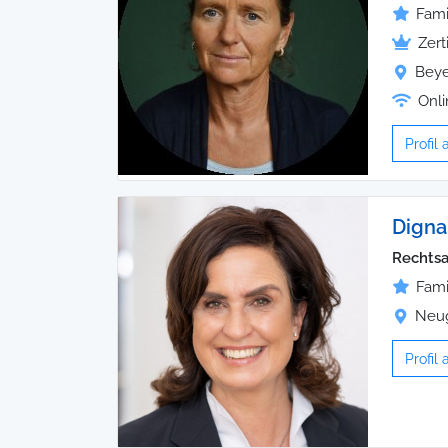
Fami
Zert
Beye
Onli
Profil
Digna
Rechtsan
Fami
Neug
Profil