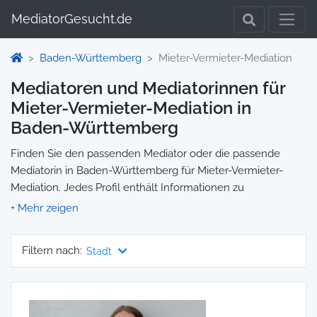
MediatorGesucht.de
Baden-Württemberg
Mieter-Vermieter-Mediation
Mediatoren und Mediatorinnen für
Mieter-Vermieter-Mediation in
Baden-Württemberg
Finden Sie den passenden Mediator oder die passende
Mediatorin in Baden-Württemberg für Mieter-Vermieter-
Mediation. Jedes Profil enthält Informationen zu
Qualifikationen und Spezialisierungen, sodass Sie gezielt die
richtige Person für Ihre Mediation auswählen und direkt
kontaktieren können. Wir selbst vermitteln keine
Filtern nach:
Stadt
Mediationen, sondern stellen die Plattform zur Verfügung,
um Ihnen die Suche zu erleichtern.