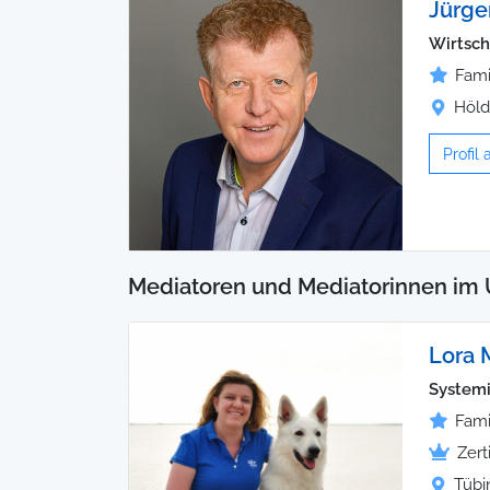
Jürge
Wirtsch
Fami
Höld
Profil
Mediatoren und Mediatorinnen im 
Lora 
Systemi
Fami
Zert
Tübi