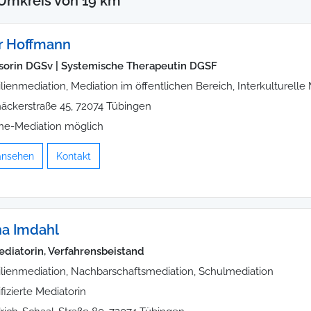
Umkreis von 19 km
r Hoffmann
sorin DGSv | Systemische Therapeutin DGSF
lienmediation, Mediation im öffentlichen Bereich, Interkulturelle
näckerstraße 45, 72074 Tübingen
ne-Mediation möglich
 ansehen
Kontakt
na Imdahl
Mediatorin, Verfahrensbeistand
lienmediation, Nachbarschaftsmediation, Schulmediation
ifizierte Mediatorin