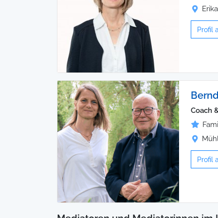
Erik
Profil
Bernd
Coach &
Fami
Mühl
Profil