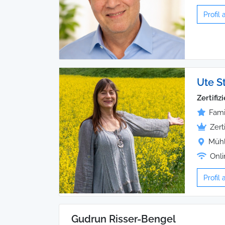
Profil
Ute St
Zertifi
Fami
Zert
Mühl
Onli
Profil
Gudrun Risser-Bengel