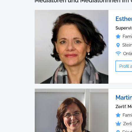
Mediatoren und Mediatorinnen im 
Esthe
Supervi
Fami
Stei
Onli
Profil
Marti
Zertf. 
Fami
Zert