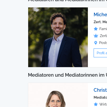
Miche
Zert. M
Fami
Zert
Post
Profil
Mediatoren und Mediatorinnen im 
Chris
Mediato
Wirt