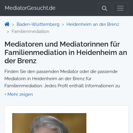
MediatorGesucht.de
Baden-Württemberg
Heidenheim an der Brenz
Familienmediation
Mediatoren und Mediatorinnen für
Familienmediation in Heidenheim an
der Brenz
Finden Sie den passenden Mediator oder die passende
Mediatorin in Heidenheim an der Brenz für
Familienmediation. Jedes Profil enthält Informationen zu
Qualifikationen und Spezialisierungen, sodass Sie gezielt die
richtige Person für Ihre Mediation auswählen und direkt
kontaktieren können. Wir selbst vermitteln keine
Mediationen, sondern stellen die Plattform zur Verfügung,
um Ihnen die Suche zu erleichtern.